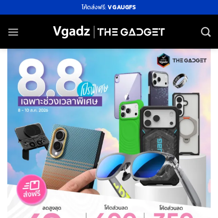
ข้าม
โค้ดส่งฟรี:
VGAUGFS
ไป
ยัง
เนื้อหา