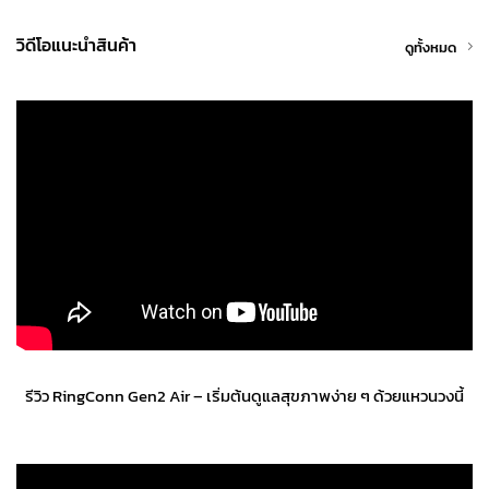
วิดีโอแนะนำสินค้า
ดูทั้งหมด
รีวิว RingConn Gen2 Air – เริ่มต้นดูแลสุขภาพง่าย ๆ ด้วยแหวนวงนี้