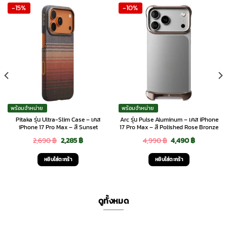
-15%
-10%
พร้อมจำหน่าย
พร้อมจำหน่าย
Pitaka รุ่น Ultra-Slim Case – เคส
Arc รุ่น Pulse Aluminum – เคส iPhone
iPhone 17 Pro Max – สี Sunset
17 Pro Max – สี Polished Rose Bronze
Original
Current
Original
Current
2,690
฿
2,285
฿
4,990
฿
4,490
฿
price
price
price
price
หยิบใส่ตะกร้า
หยิบใส่ตะกร้า
was:
is:
was:
is:
2,690 ฿.
2,285 ฿.
4,990 ฿.
4,490 ฿.
ดูทั้งหมด