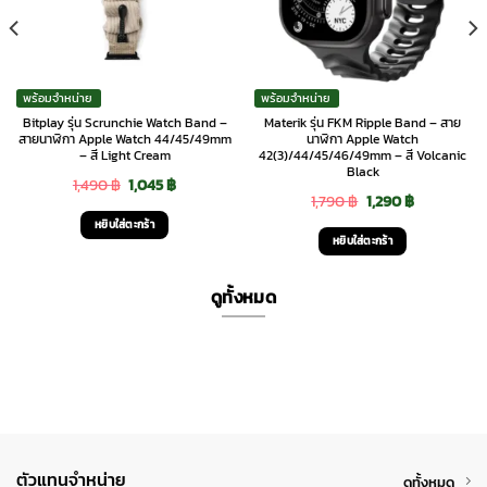
พร้อมจำหน่าย
พร้อมจำหน่าย
Bitplay รุ่น Scrunchie Watch Band –
Materik รุ่น FKM Ripple Band – สาย
สายนาฬิกา Apple Watch 44/45/49mm
นาฬิกา Apple Watch
– สี Light Cream
42(3)/44/45/46/49mm – สี Volcanic
Black
Original
Current
1,490
฿
1,045
฿
Original
Current
1,790
฿
1,290
฿
price
price
หยิบใส่ตะกร้า
price
price
was:
is:
หยิบใส่ตะกร้า
was:
is:
1,490 ฿.
1,045 ฿.
1,790 ฿.
1,290 ฿.
ดูทั้งหมด
ตัวแทนจำหน่าย
ดูทั้งหมด