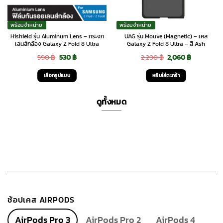
พร้อมจำหน่าย
พร้อมจำหน่าย
Hishield รุ่น Aluminum Lens – กระจก
UAG รุ่น Mouve (Magnetic) – เคส
เลนส์กล้อง Galaxy Z Fold 8 Ultra
Galaxy Z Fold 8 Ultra – สี Ash
Original
Current
Original
Current
590
฿
530
฿
2,290
฿
2,060
฿
price
price
price
price
เลือกรูปแบบ
หยิบใส่ตะกร้า
was:
is:
was:
is:
This
590 ฿.
530 ฿.
2,290 ฿.
2,060 ฿.
product
ดูทั้งหมด
has
multiple
variants.
The
options
may
be
chosen
ช้อปเคส AIRPODS
on
the
AirPods Pro 3
AirPods Pro 2
AirPods 4