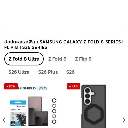
ช้อปเคสและฟิล์ม SAMSUNG GALAXY Z FOLD 8 SERIES I
FLIP 8 I S26 SERIES
Z Fold 8 Ultra
Z Fold 8
Z Flip 8
S26 Ultra
S26 Plus
S26
-10%
-10%