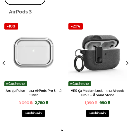
product
page
AirPods 3
-10%
-29%
พร้อมจำหน่าย
พร้อมจำหน่าย
Arc รุ่น Pulse – เคส AirPods Pro 3 – สี
VRS รุ่น Modern Lock – เคส Airpods
Silver
Pro 3 – สี Sand Stone
Original
Current
Original
Current
3,090
฿
2,780
฿
1,390
฿
990
฿
price
price
price
price
หยิบใส่ตะกร้า
หยิบใส่ตะกร้า
was:
is:
was:
is:
3,090 ฿.
2,780 ฿.
1,390 ฿.
990 ฿.