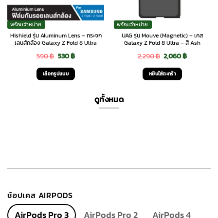
พร้อมจำหน่าย
พร้อมจำหน่าย
Hishield รุ่น Aluminum Lens – กระจก
UAG รุ่น Mouve (Magnetic) – เคส
เลนส์กล้อง Galaxy Z Fold 8 Ultra
Galaxy Z Fold 8 Ultra – สี Ash
Original
Current
Original
Current
590
฿
530
฿
2,290
฿
2,060
฿
price
price
price
price
เลือกรูปแบบ
หยิบใส่ตะกร้า
was:
is:
was:
is:
This
590 ฿.
530 ฿.
2,290 ฿.
2,060 ฿.
product
ดูทั้งหมด
has
multiple
variants.
The
options
may
be
chosen
ช้อปเคส AIRPODS
on
the
AirPods Pro 3
AirPods Pro 2
AirPods 4