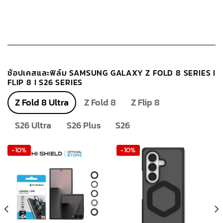
ช้อปเคสและฟิล์ม SAMSUNG GALAXY Z FOLD 8 SERIES I
FLIP 8 I S26 SERIES
Z Fold 8 Ultra
Z Fold 8
Z Flip 8
S26 Ultra
S26 Plus
S26
-10%
-10%