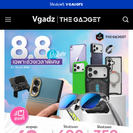
ข้าม
โค้ดส่งฟรี:
VGAUGFS
ไป
ยัง
เนื้อหา