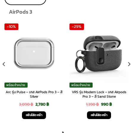
product
page
AirPods 3
-10%
-29%
พร้อมจำหน่าย
พร้อมจำหน่าย
Arc รุ่น Pulse – เคส AirPods Pro 3 – สี
VRS รุ่น Modern Lock – เคส Airpods
Silver
Pro 3 – สี Sand Stone
Original
Current
Original
Current
3,090
฿
2,780
฿
1,390
฿
990
฿
price
price
price
price
หยิบใส่ตะกร้า
หยิบใส่ตะกร้า
was:
is:
was:
is:
3,090 ฿.
2,780 ฿.
1,390 ฿.
990 ฿.