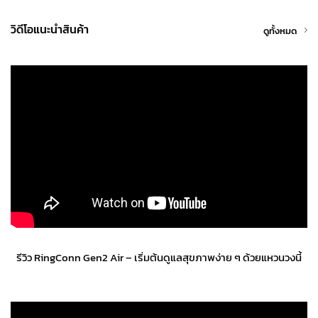
วิดีโอแนะนำสินค้า
ดูทั้งหมด
รีวิว RingConn Gen2 Air – เริ่มต้นดูแลสุขภาพง่าย ๆ ด้วยแหวนวงนี้