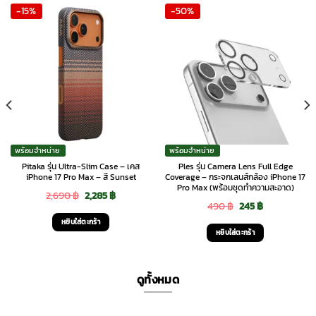
-15%
-50%
พร้อมจำหน่าย
พร้อมจำหน่าย
Pitaka รุ่น Ultra-Slim Case – เคส
Ples รุ่น Camera Lens Full Edge
iPhone 17 Pro Max – สี Sunset
Coverage – กระจกเลนส์กล้อง iPhone 17
Pro Max (พร้อมชุดทำความสะอาด)
Original
Current
2,690
฿
2,285
฿
Original
Current
490
฿
245
฿
price
price
หยิบใส่ตะกร้า
price
price
was:
is:
หยิบใส่ตะกร้า
was:
is:
2,690 ฿.
2,285 ฿.
490 ฿.
245 ฿.
ดูทั้งหมด