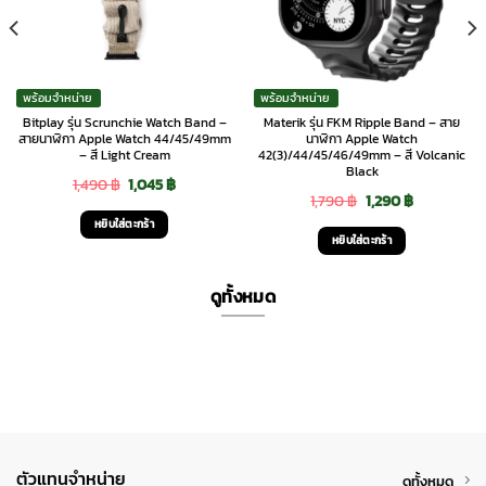
พร้อมจำหน่าย
พร้อมจำหน่าย
Bitplay รุ่น Scrunchie Watch Band –
Materik รุ่น FKM Ripple Band – สาย
สายนาฬิกา Apple Watch 44/45/49mm
นาฬิกา Apple Watch
– สี Light Cream
42(3)/44/45/46/49mm – สี Volcanic
Black
Original
Current
1,490
฿
1,045
฿
Original
Current
1,790
฿
1,290
฿
price
price
หยิบใส่ตะกร้า
price
price
was:
is:
หยิบใส่ตะกร้า
was:
is:
1,490 ฿.
1,045 ฿.
1,790 ฿.
1,290 ฿.
ดูทั้งหมด
ตัวแทนจำหน่าย
ดูทั้งหมด