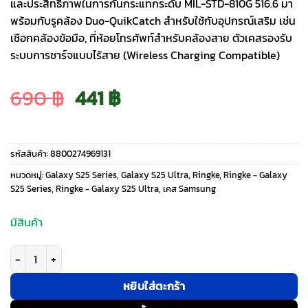
และประสิทธิภาพในการกันกระแทกระดับ MIL-STD-810G 516.6 มา
พร้อมกับรูคล้อง Duo-QuikCatch สำหรับใช้กับอุปกรณ์เสริม เช่น
เชือกคล้องข้อมือ, ที่ห้อยโทรศัพท์สำหรับคล้องสาย ตัวเคสรองรับ
ระบบการชาร์จแบบไร้สาย (Wireless Charging Compatible)
Original
Current
690
฿
441
฿
price
price
รหัสสินค้า:
8800274969131
was:
is:
หมวดหมู่:
Galaxy S25 Series
,
Galaxy S25 Ultra
,
Ringke
,
Ringke - Galaxy
S25 Series
,
Ringke - Galaxy S25 Ultra
,
เคส Samsung
690 ฿.
441 ฿.
มีสินค้า
จำนวน Ringke รุ่น Fusion X Design - เคส Galaxy S25 Ultra - สี Camo Blac
หยิบใส่ตะกร้า