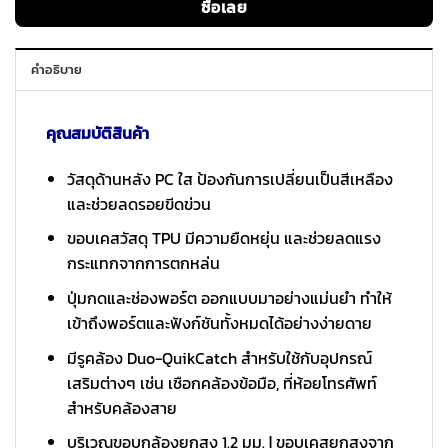
ซื้อเลย
คำอธิบาย
คุณสมบัติสินค้า
วัสดุด้านหลัง PC ใส ป้องกันการเปลี่ยนเป็นสีเหลือง
และช่วยลดรอยขีดข่วน
ขอบเคสวัสดุ TPU มีความยืดหยุ่น และช่วยลดแรง
กระแทกจากการตกหล่น
ปุ่มกดและช่องพอร์ต ออกแบบมาอย่างแม่นยำ ทำให้
เข้าถึงพอร์ตและฟังก์ชันทั้งหมดได้อย่างง่ายดาย
มีรูคล้อง Duo-QuikCatch สำหรับใช้กับอุปกรณ์
เสริมต่างๆ เช่น เชือกคล้องข้อมือ, ที่ห้อยโทรศัพท์
สำหรับคล้องสาย
บริเวณขอบกล้องยกสูง 1.2 มม. | ขอบเคสยกสูงจาก