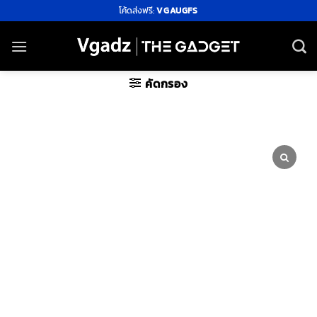
ข้าม
โค้ดส่งฟรี:
VGAUGFS
ไป
ยัง
เนื้อหา
คัดกรอง