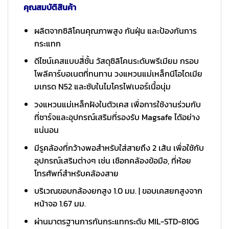
คุณสมบัติสินค้า
ผลิตจากซิลิโคนคุณภาพสูง กันฝุ่น และป้องกันการ
กระแทก
ดีไซน์เคสแบบสี่ชั้น วัสดุซิลิโคนระดับพรีเมียม กรอบ
โพลีคาร์บอเนตที่ทนทาน วงแหวนแม่เหล็กนีโอไดเมีย
มเกรด N52 และซับในไมโครไฟเบอร์เนื้อนุ่ม
วงแหวนแม่เหล็กฝังในตัวเคส เพื่อการใช้งานร่วมกับ
ที่ชาร์จและอุปกรณ์เสริมที่รองรับ Magsafe ได้อย่าง
แน่นอน
มีรูคล้องที่กว้างพอสำหรับใส่สายถึง 2 เส้น เพื่อใช้กับ
อุปกรณ์เสริมต่างๆ เช่น เชือกคล้องข้อมือ, ที่ห้อย
โทรศัพท์สำหรับคล้องสาย
บริเวณขอบกล้องยกสูง 1.0 มม. | ขอบเคสยกสูงจาก
หน้าจอ 1.67 มม.
ผ่านมาตรฐานการกันกระแทกระดับ MIL-STD-810G