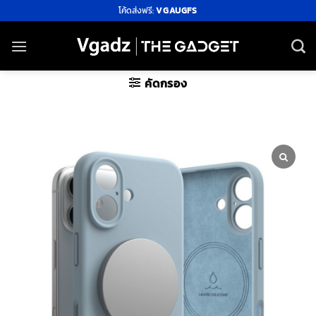
ข้าม
โค้ดส่งฟรี:
VGAUGFS
ไป
ยัง
เนื้อหา
คัดกรอง