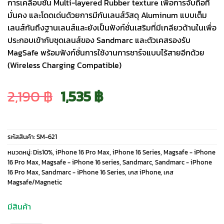
การเคลือบชั้น Multi-layered Rubber texture เพื่อการจับถือที่
มั่นคง และโดดเด่นด้วยการมีกันเลนส์วัสดุ Aluminum แบบเต็ม
เลนส์กันถึงฐานเลนส์และยังเป็นฟังก์ชั่นเสริมที่มีเกลียวด้านในเพื่อ
ประกอบเข้ากับชุดเลนส์ของ Sandmarc และตัวเคสรองรับ
MagSafe พร้อมฟังก์ชั่นการใช้งานการชาร์จแบบไร้สายอีกด้วย
(Wireless Charging Compatible)
Original
Current
2,190
฿
1,535
฿
price
price
รหัสสินค้า:
SM-621
was:
is:
หมวดหมู่:
Dis10%
,
iPhone 16 Pro Max
,
iPhone 16 Series
,
Magsafe - iPhone
16 Pro Max
,
Magsafe - iPhone 16 series
,
Sandmarc
,
Sandmarc - iPhone
16 Pro Max
,
Sandmarc - iPhone 16 Series
,
เคส iPhone
,
เคส
2,190 ฿.
1,535 ฿.
Magsafe/Magnetic
มีสินค้า