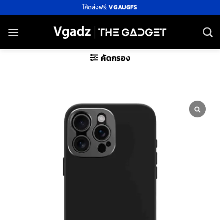
ข้าม
โค้ดส่งฟรี:
VGAUGFS
ไป
ยัง
เนื้อหา
คัดกรอง