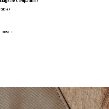
 (MagSafe Compatible)
tible)
luminum