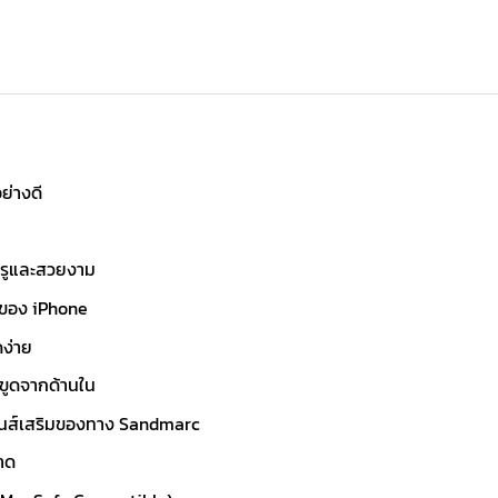
ย่างดี
หรูและสวยงาม
์ของ iPhone
ดง่าย
่นขูดจากด้านใน
เลนส์เสริมของทาง Sandmarc
าด