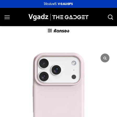
ข้าม
โค้ดส่งฟรี:
VGAUGFS
ไป
ยัง
เนื้อหา
คัดกรอง