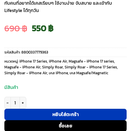
กับคนที่อยากได้เคสเรียบๆ ใช้งานง่าย จับสบาย และเข้ากับ
Lifestyle ได้ทุกวัน
Original
Current
690
฿
550
฿
price
price
รหัสสินค้า:
8800337779363
was:
is:
หมวดหมู่:
iPhone 17 Series
,
iPhone Air
,
Magsafe - iPhone 17 series
,
Magsafe - iPhone Air
,
Simply Roar
,
Simply Roar - iPhone 17 Series
,
Simply Roar - iPhone Air
,
เคส iPhone
,
เคส Magsafe/Magnetic
690 ฿.
550 ฿.
มีสินค้า
จำนวน Simply Roar รุ่น Hyper Silicone Case - เคส iPhone Air - สี Gray ชิ
หยิบใส่ตะกร้า
ซื้อเลย