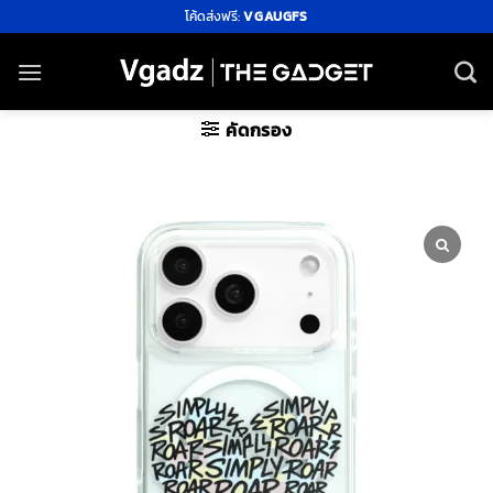
ข้าม
โค้ดส่งฟรี:
VGAUGFS
ไป
ยัง
เนื้อหา
คัดกรอง