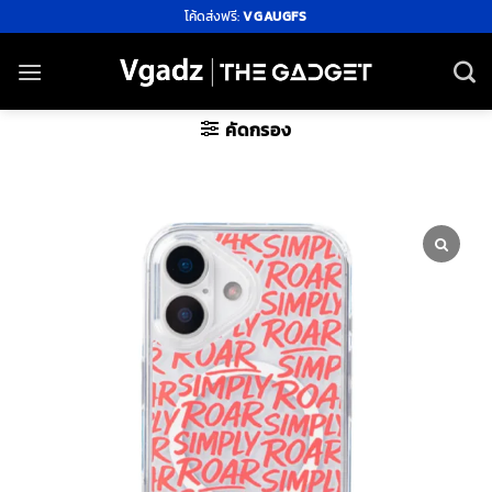
ข้าม
โค้ดส่งฟรี:
VGAUGFS
ไป
ยัง
เนื้อหา
คัดกรอง