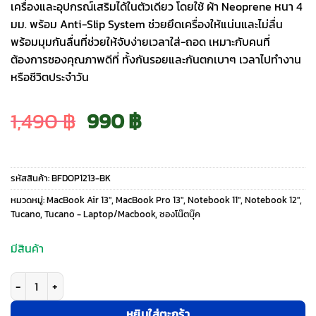
เครื่องและอุปกรณ์เสริมได้ในตัวเดียว โดยใช้ ผ้า Neoprene หนา 4
มม. พร้อม Anti-Slip System ช่วยยึดเครื่องให้แน่นและไม่ลื่น
พร้อมมุมกันลื่นที่ช่วยให้จับง่ายเวลาใส่-ถอด เหมาะกับคนที่
ต้องการซองคุณภาพดีที่ ทั้งกันรอยและกันตกเบาๆ เวลาไปทำงาน
หรือชีวิตประจำวัน
Original
Current
1,490
฿
990
฿
price
price
รหัสสินค้า:
BFDOP1213-BK
was:
is:
หมวดหมู่:
MacBook Air 13″
,
MacBook Pro 13″
,
Notebook 11"
,
Notebook 12"
,
Tucano
,
Tucano - Laptop/Macbook
,
ซองโน๊ตบุ๊ค
1,490 ฿.
990 ฿.
มีสินค้า
จำนวน Tucano รุ่น DOPPIO - ซองใส่ Laptop 12" /MacBook Air 13"/ MacBoon 
หยิบใส่ตะกร้า