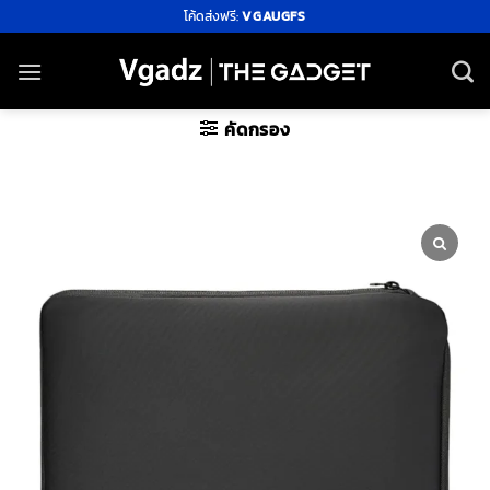
ข้าม
โค้ดส่งฟรี:
VGAUGFS
ไป
ยัง
เนื้อหา
คัดกรอง