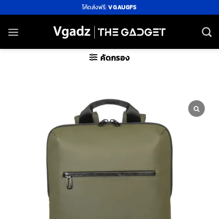
ข้าม
โค้ดส่งฟรี:
VGAUGFS
ไป
ยัง
เนื้อหา
คัดกรอง