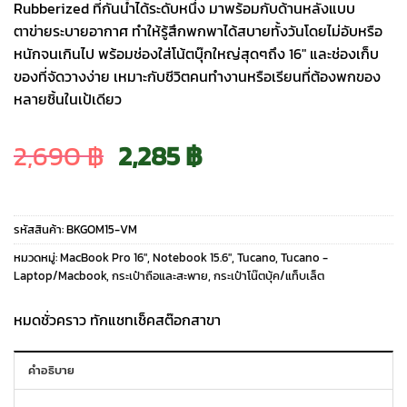
Rubberized ที่กันน้ำได้ระดับหนึ่ง มาพร้อมกับด้านหลังแบบ
ตาข่ายระบายอากาศ ทำให้รู้สึกพกพาได้สบายทั้งวันโดยไม่อับหรือ
หนักจนเกินไป พร้อมช่องใส่โน้ตบุ๊กใหญ่สุดๆถึง 16″ และช่องเก็บ
ของที่จัดวางง่าย เหมาะกับชีวิตคนทำงานหรือเรียนที่ต้องพกของ
หลายชิ้นในเป้เดียว
Original
Current
2,690
฿
2,285
฿
price
price
รหัสสินค้า:
BKGOM15-VM
was:
is:
หมวดหมู่:
MacBook Pro 16″
,
Notebook 15.6"
,
Tucano
,
Tucano -
Laptop/Macbook
,
กระเป๋าถือและสะพาย
,
กระเป๋าโน๊ตบุ้ค/แท็บเล็ต
2,690 ฿.
2,285 ฿.
หมดชั่วคราว ทักแชทเช็คสต๊อกสาขา
คำอธิบาย