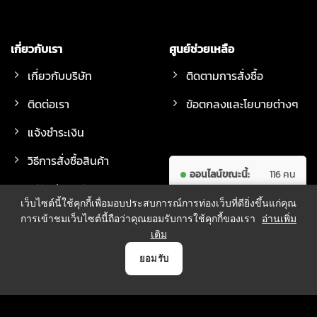
เกี่ยวกับเรา
ศูนย์ช่วยเหลือ
เกี่ยวกับบริษัท
ติดตามการสั่งซื้อ
ติดต่อเรา
ข้อตกลงและโยบายต่างๆ
แจ้งชำระเงิน
วิธีการสั่งซื้อสินค้า
ออนไลน์ขณะนี้:
116 คน
วิธีจัดส่งสินค้า
ผู้เข้าชม
7,582,726
เว็บไซต์นี้ใช้คุกกี้เพื่อมอบประสบการณ์การท่องเว็บที่ดียิ่งขึ้นแก่คุณ
ทั้งหมด:
คน
การเข้าชมเว็บไซต์นี้ถือว่าคุณยอมรับการใช้คุกกี้ของเรา
อ่านเพิ่ม
เติม
0
ยอมรับ
วิธีการชำระเงิน
หน้าแรก
สินค้า
แจ้งชำระเงิน
บัญชี
ตระกร้า