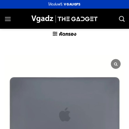
ข้าม
โค้ดส่งฟรี:
VGAUGFS
ไป
ยัง
เนื้อหา
คัดกรอง