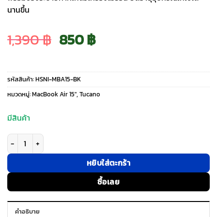
นานขึ้น
Original
Current
1,390
฿
850
฿
price
price
รหัสสินค้า:
HSNI-MBA15-BK
was:
is:
หมวดหมู่:
MacBook Air 15″
,
Tucano
1,390 ฿.
850 ฿.
มีสินค้า
จำนวน Tucano รุ่น Nido Hardshell - เคส Macbook Air 15″ (2023/M2) - สี B
หยิบใส่ตะกร้า
ซื้อเลย
คำอธิบาย