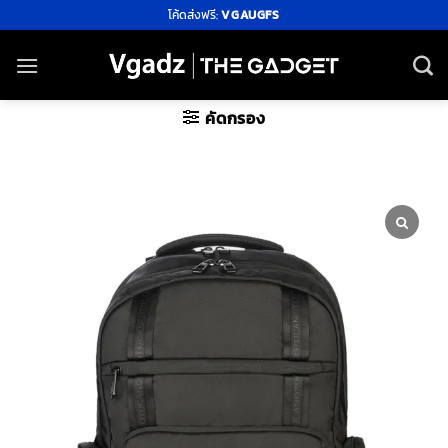
ข้าม
โค้ดส่งฟรี:
VGAUGFS
ไป
ยัง
เนื้อหา
คัดกรอง