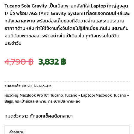
Tucano Sole Gravity เป็นเป้สะพายหลังที่ใส่ Laptop ใหญ่สูงสุด
17 นิ้ว พร้อม AGS (Anti Gravity System) ที่ลดแรงกดบนไหล่และ
หลังเวลาสะพาย พร้อมช่องเก็บของที่จัดวางง่ายและระบบระบาย
อากาศด้านหลัง ทำให้ใช้งานทั้งวันโดยไม่รู้สึกเมื่อยเกินไป เหมาะกับ
คนที่ต้องพกของสารพัดอย่างในเป้เดียวในทุกกิจกรรมในชีวิต
ประจำวัน
Original
Current
4,790
฿
3,832
฿
price
price
รหัสสินค้า:
BKSOL17-AGS-BK
was:
is:
หมวดหมู่:
MacBook Pro 16″
,
Tucano
,
Tucano - Laptop/Macbook
,
Tucano –
Bags
,
กระเป๋าถือและสะพาย
,
กระเป๋าเป้สะพายหลัง
4,790 ฿.
3,832 ฿.
หมดชั่วคราว ทักแชทเช็คสต๊อกสาขา
คำอธิบาย