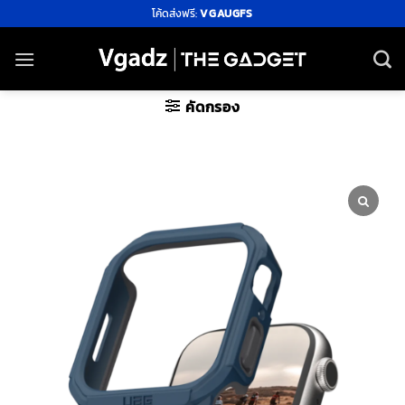
ข้าม
โค้ดส่งฟรี:
VGAUGFS
ไป
ยัง
เนื้อหา
คัดกรอง