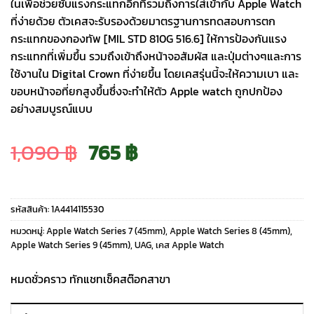
ในเพื่อช่วยซับแรงกระแทกอีกทีรวมถึงการใส่เข้ากับ Apple Watch
ที่ง่ายด้วย ตัวเคสจะรับรองด้วยมาตรฐานการทดสอบการตก
กระแทกของกองทัพ [MIL STD 810G 516.6] ให้การป้องกันแรง
กระแทกที่เพิ่มขึ้น รวมถึงเข้าถึงหน้าจอสัมผัส และปุ่มต่างๆและการ
ใช้งานใน Digital Crown ที่ง่ายขึ้น โดยเคสรุ่นนี้จะให้ความเบา และ
ขอบหน้าจอที่ยกสูงขึ้นซึ่งจะทำให้ตัว Apple watch ถูกปกป้อง
อย่างสมบูรณ์แบบ
Original
Current
1,090
฿
765
฿
price
price
รหัสสินค้า:
1A4414115530
was:
is:
หมวดหมู่:
Apple Watch Series 7 (45mm)
,
Apple Watch Series 8 (45mm)
,
Apple Watch Series 9 (45mm)
,
UAG
,
เคส Apple Watch
1,090 ฿.
765 ฿.
หมดชั่วคราว ทักแชทเช็คสต๊อกสาขา