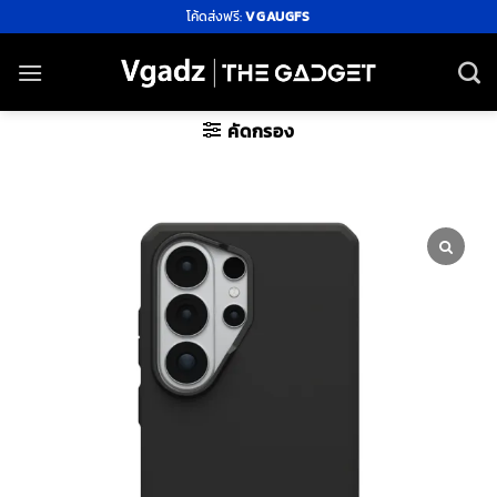
ข้าม
โค้ดส่งฟรี:
VGAUGFS
ไป
ยัง
เนื้อหา
คัดกรอง