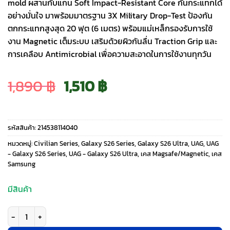
mold ผสานกับแกน Soft Impact-Resistant Core กันกระแทกได้
อย่างมั่นใจ มาพร้อมมาตรฐาน 3X Military Drop-Test ป้องกัน
ตกกระแทกสูงสุด 20 ฟุต (6 เมตร) พร้อมแม่เหล็กรองรับการใช้
งาน Magnetic เต็มระบบ เสริมด้วยผิวกันลื่น Traction Grip และ
การเคลือบ Antimicrobial เพื่อความสะอาดในการใช้งานทุกวัน
Original
Current
1,890
฿
1,510
฿
price
price
รหัสสินค้า:
214538114040
was:
is:
หมวดหมู่:
Civilian Series
,
Galaxy S26 Series
,
Galaxy S26 Ultra
,
UAG
,
UAG
- Galaxy S26 Series
,
UAG - Galaxy S26 Ultra
,
เคส Magsafe/Magnetic
,
เคส
Samsung
1,890 ฿.
1,510 ฿.
มีสินค้า
จำนวน UAG รุ่น Civilian LT (Magnetic) - เคส Galaxy S26 Ultra - สี Black ช