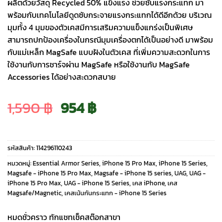
ผลิตด้วยวัสดุ Recycled 50% แข็งแรง ช่วยซับแรงกระแทก มา
พร้อมกับเทคโนโลยีดูดซับกระจายแรงกระแทกได้ดีอีกด้วย บริเวณ
มุมทั้ง 4 มุมของตัวเคสมีการเสริมความแข็งแกร่งเป็นพิเศษ
สามารถปกป้องเครื่องในกรณีมุมเครื่องตกได้เป็นอย่างดี มาพร้อม
กับแม่เหล็ก MagSafe แบบฝังในตัวเคส ที่เพิ่มความสะดวกในการ
ใช้งานกับการชาร์จผ่าน MagSafe หรือใช้งานกับ MagSafe
Accessories ได้อย่างสะดวกสบาย
Original
Current
1,590
฿
954
฿
price
price
รหัสสินค้า:
114296110243
was:
is:
หมวดหมู่:
Essential Armor Series
,
iPhone 15 Pro Max
,
iPhone 15 Series
,
Magsafe - iPhone 15 Pro Max
,
Magsafe - iPhone 15 series
,
UAG
,
UAG -
iPhone 15 Pro Max
,
UAG - iPhone 15 Series
,
เคส iPhone
,
เคส
1,590 ฿.
954 ฿.
Magsafe/Magnetic
,
เคสเน้นกันกระแทก - iPhone 15 Series
หมดชั่วคราว ทักแชทเช็คสต๊อกสาขา