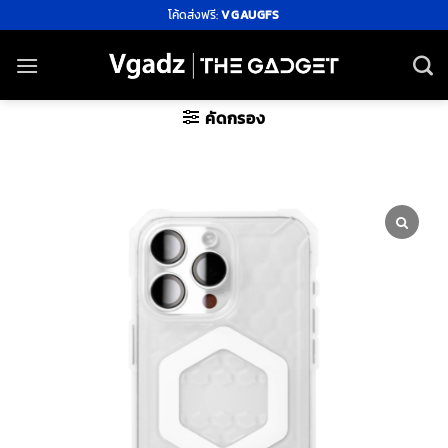
ข้าม
โค้ดส่งฟรี:
VGAUGFS
ไป
ยัง
เนื้อหา
คัดกรอง