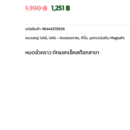
Original
Current
1,390
฿
1,251
฿
price
price
รหัสสินค้า:
964443113636
was:
is:
หมวดหมู่:
UAG
,
UAG - Accessories
,
ที่ตั้ง
,
อุปกรณ์เสริม Magsafe
1,390 ฿.
1,251 ฿.
หมดชั่วคราว ทักแชทเช็คสต๊อกสาขา