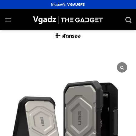
ข้าม
โค้ดส่งฟรี:
VGAUGFS
ไป
ยัง
เนื้อหา
คัดกรอง