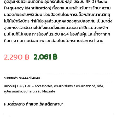
ดูดสูงเหนียวแน่นติดทน อุปกรณ์ไม่มีหลุด มีระบบ RFID (Radio
Frequency Identification) ที่ออกแบบมาสำหรับการรักษาความ
ปลอดภัยระดับพรีเมียม ช่วยป้องกันโดยการบล็อกสัญญาณวิทยุ
ไม่ให้เข้าถึงบัตร ทำให้ข้อมูลส่วนบุคคลของคุณปลอดภัย เป็นขาตั้ง
สุดแกร่งและจัดวางได้ทั้งแนวตั้งและแนวนอน ฝาปิดแน่นจะพลิก
มุมไหนก็ไม่เผยอ การป้องกันระดับ IP54 ป้องกันฝุ่นและน้ำจากทุก
ทิศทาง ทนทานต่อสภาพแวดล้อมโดยไม่กระทบต่อการทำงาน
Original
Current
2,290
฿
2,061
฿
price
price
รหัสสินค้า:
964442114040
was:
is:
หมวดหมู่:
UAG
,
UAG - Accessories
,
กระเป๋าใส่บัตร / กระเป๋าสตางค์
,
ที่ตั้ง
,
อุปกรณ์เสริม
,
อุปกรณ์เสริม Magsafe
2,290 ฿.
2,061 ฿.
หมดชั่วคราว ทักแชทเช็คสต๊อกสาขา