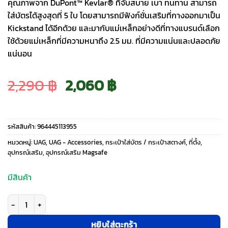
คุณภาพจาก DuPont™ Kevlar® ที่จับสบาย เบา ทนทาน สามารถ
ใส่บัตรได้สูงสุดที่ 5 ใบ โดยสามารถมีฟังก์ชั่นเสริมที่กางออกมาเป็น
Kickstand ได้อีกด้วย และมากับแม่เหล็กอย่างดีที่ทางแบรนด์เลือก
ใช้ด้วยแม่เหล็กที่มีความหนาถึง 2.5 มม. ที่มีความแน่นและปลอดภัย
แน่นอน
Original
Current
2,290
฿
2,060
฿
price
price
รหัสสินค้า:
964445113955
was:
is:
หมวดหมู่:
UAG
,
UAG - Accessories
,
กระเป๋าใส่บัตร / กระเป๋าสตางค์
,
ที่ตั้ง
,
อุปกรณ์เสริม
,
อุปกรณ์เสริม Magsafe
2,290 ฿.
2,060 ฿.
มีสินค้า
จำนวน UAG รุ่น Metropolis Wallet - ที่เก็บบัตรติดหลังมือถือ - สี Kevlar Mal
หยิบใส่ตะกร้า