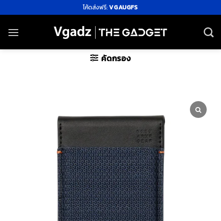
ข้าม
โค้ดส่งฟรี:
VGAUGFS
ไป
ยัง
เนื้อหา
คัดกรอง