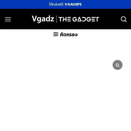
ข้าม
โค้ดส่งฟรี:
VGAUGFS
ไป
ยัง
เนื้อหา
คัดกรอง