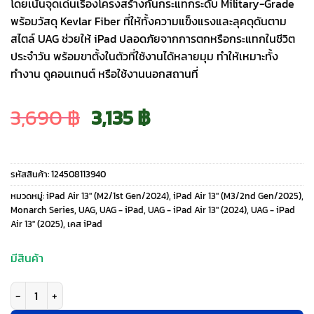
โดยเน้นจุดเด่นเรื่องโครงสร้างกันกระแทกระดับ Military-Grade
พร้อมวัสดุ Kevlar Fiber ที่ให้ทั้งความแข็งแรงและลุคดุดันตาม
สไตล์ UAG ช่วยให้ iPad ปลอดภัยจากการตกหรือกระแทกในชีวิต
ประจำวัน พร้อมขาตั้งในตัวที่ใช้งานได้หลายมุม ทำให้เหมาะทั้ง
ทำงาน ดูคอนเทนต์ หรือใช้งานนอกสถานที่
Original
Current
3,690
฿
3,135
฿
price
price
รหัสสินค้า:
124508113940
was:
is:
หมวดหมู่:
iPad Air 13" (M2/1st Gen/2024)
,
iPad Air 13" (M3/2nd Gen/2025)
,
Monarch Series
,
UAG
,
UAG - iPad
,
UAG - iPad Air 13" (2024)
,
UAG - iPad
Air 13" (2025)
,
เคส iPad
3,690 ฿.
3,135 ฿.
มีสินค้า
จำนวน UAG รุ่น Monarch - เคส iPad Air 13" (M3/M2) - สี Kevlar Black ชิ้น