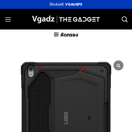
ข้าม
โค้ดส่งฟรี:
VGAUGFS
ไป
ยัง
เนื้อหา
คัดกรอง