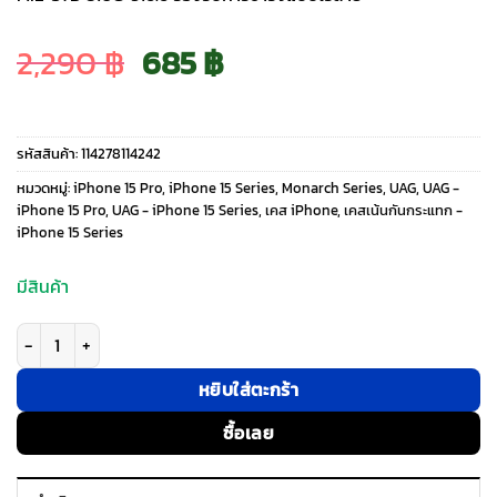
Original
Current
2,290
฿
685
฿
price
price
รหัสสินค้า:
114278114242
was:
is:
หมวดหมู่:
iPhone 15 Pro
,
iPhone 15 Series
,
Monarch Series
,
UAG
,
UAG -
iPhone 15 Pro
,
UAG - iPhone 15 Series
,
เคส iPhone
,
เคสเน้นกันกระแทก -
iPhone 15 Series
2,290 ฿.
685 ฿.
มีสินค้า
จำนวน UAG รุ่น Monarch - เคส iPhone 15 Pro - สี Carbon Fiber ชิ้น
หยิบใส่ตะกร้า
ซื้อเลย