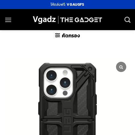
ข้าม
โค้ดส่งฟรี:
VGAUGFS
ไป
ยัง
เนื้อหา
คัดกรอง