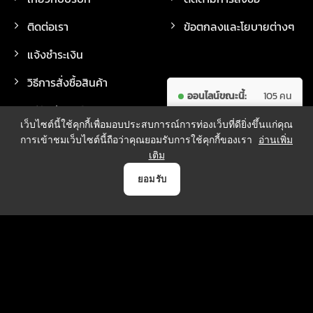
ติดต่อเรา
ข้อตกลงและโยบายต่างๆ
แจ้งชำระเงิน
วิธีการสั่งซื้อสินค้า
ออนไลน์ขณะนี้:
105 คน
วิธีจัดส่งสินค้า
ผู้เข้าชม
7,626,574
เว็บไซต์นี้ใช้คุกกี้เพื่อมอบประสบการณ์การท่องเว็บที่ดียิ่งขึ้นแก่คุณ
ทั้งหมด:
คน
การเข้าชมเว็บไซต์นี้ถือว่าคุณยอมรับการใช้คุกกี้ของเรา
อ่านเพิ่ม
เติม
0
ยอมรับ
วิธีการชำระเงิน
หน้าแรก
สินค้า
แจ้งชำระเงิน
บัญชี
ตระกร้า
บริการจัดส่ง