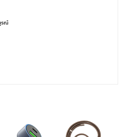
บูรณ์