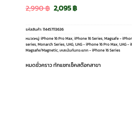
Original
Current
2,990
฿
2,095
฿
price
price
รหัสสินค้า:
114457113636
was:
is:
หมวดหมู่:
iPhone 16 Pro Max
,
iPhone 16 Series
,
Magsafe - iPhon
series
,
Monarch Series
,
UAG
,
UAG - iPhone 16 Pro Max
,
UAG - i
2,990 ฿.
2,095 ฿.
Magsafe/Magnetic
,
เคสเน้นกันกระแทก - iPhone 16 Series
หมดชั่วคราว ทักแชทเช็คสต๊อกสาขา