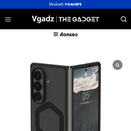
ข้าม
โค้ดส่งฟรี:
VGAUGFS
ไป
ยัง
เนื้อหา
คัดกรอง