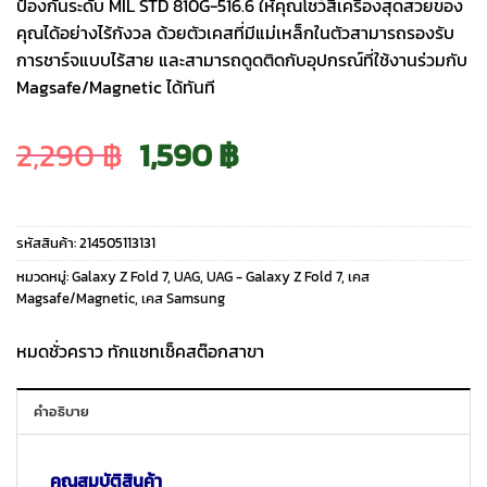
ป้องกันระดับ MIL STD 810G-516.6 ให้คุณโชว์สีเครื่องสุดสวยของ
คุณได้อย่างไร้กังวล ด้วยตัวเคสที่มีแม่เหล็กในตัวสามารถรองรับ
การชาร์จแบบไร้สาย และสามารถดูดติดกับอุปกรณ์ที่ใช้งานร่วมกับ
Magsafe/Magnetic ได้ทันที
Original
Current
2,290
฿
1,590
฿
price
price
รหัสสินค้า:
214505113131
was:
is:
หมวดหมู่:
Galaxy Z Fold 7
,
UAG
,
UAG - Galaxy Z Fold 7
,
เคส
Magsafe/Magnetic
,
เคส Samsung
2,290 ฿.
1,590 ฿.
หมดชั่วคราว ทักแชทเช็คสต๊อกสาขา
คำอธิบาย
คุณสมบัติสินค้า