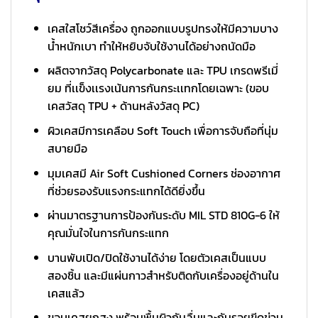
เคสใสโชว์สีเครื่อง ถูกออกแบบรูปทรงให้มีความบาง
น้ำหนักเบา ทำให้หยิบจับใช้งานได้อย่างถนัดมือ
ผลิตจากวัสดุ Polycarbonate และ TPU เกรดพรีเมี่
ยม ที่เเข็งเเรงเน้นการกันกระเเทกโดยเฉพาะ (ขอบ
เคสวัสดุ TPU + ด้านหลังวัสดุ PC)
ผิวเคสมีการเคลือบ Soft Touch เพื่อการจับถือที่นุ่ม
สบายมือ
มุมเคสมี Air Soft Cushioned Corners ช่องอากาศ
ที่ช่วยรองรับแรงกระแทกได้ดียิ่งขึ้น
ผ่านมาตรฐานการป้องกันระดับ MIL STD 810G-6 ให้
คุณมั่นใจในการกันกระแทก
บานพับเปิด/ปิดใช้งานได้ง่าย โดยตัวเคสเป็นแบบ
สองชิ้น และมีแผ่นกาวสำหรับติดกับเครื่องอยู่ด้านใน
เคสแล้ว
ขอบเคสยกสูง พร้อมพื้นผิวกันลื่นและกันรอยขีดข่วน