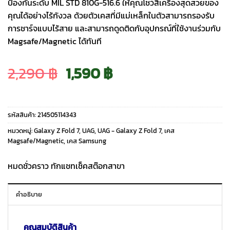
ป้องกันระดับ MIL STD 810G-516.6 ให้คุณโชว์สีเครื่องสุดสวยของ
คุณได้อย่างไร้กังวล ด้วยตัวเคสที่มีแม่เหล็กในตัวสามารถรองรับ
การชาร์จแบบไร้สาย และสามารถดูดติดกับอุปกรณ์ที่ใช้งานร่วมกับ
Magsafe/Magnetic ได้ทันที
Original
Current
2,290
฿
1,590
฿
price
price
รหัสสินค้า:
214505114343
was:
is:
หมวดหมู่:
Galaxy Z Fold 7
,
UAG
,
UAG - Galaxy Z Fold 7
,
เคส
Magsafe/Magnetic
,
เคส Samsung
2,290 ฿.
1,590 ฿.
หมดชั่วคราว ทักแชทเช็คสต๊อกสาขา
คำอธิบาย
คุณสมบัติสินค้า