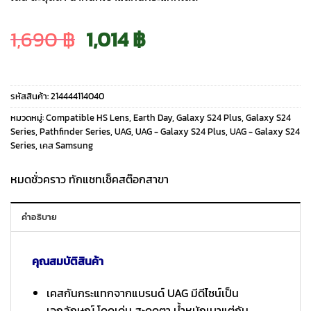
Original
Current
1,690
฿
1,014
฿
price
price
รหัสสินค้า:
214444114040
was:
is:
หมวดหมู่:
Compatible HS Lens
,
Earth Day
,
Galaxy S24 Plus
,
Galaxy S24
Series
,
Pathfinder Series
,
UAG
,
UAG - Galaxy S24 Plus
,
UAG - Galaxy S24
Series
,
เคส Samsung
1,690 ฿.
1,014 ฿.
หมดชั่วคราว ทักแชทเช็คสต๊อกสาขา
คำอธิบาย
คุณสมบัติสินค้า
เคสกันกระแทกจากแบรนด์ UAG มีดีไซน์เป็น
เอกลักษณ์ โดดเด่น สะดุดตา น้ำหนักเบาแต่กัน