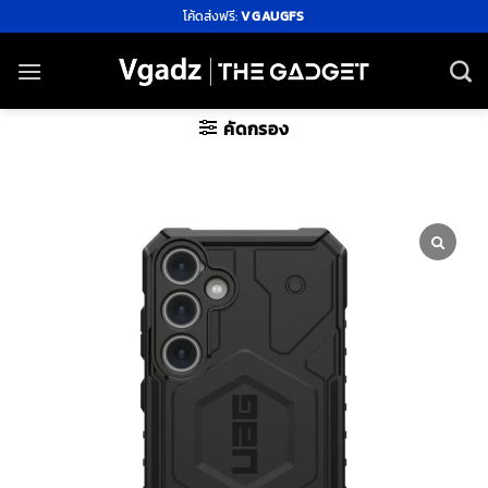
ข้าม
โค้ดส่งฟรี:
VGAUGFS
ไป
ยัง
เนื้อหา
คัดกรอง