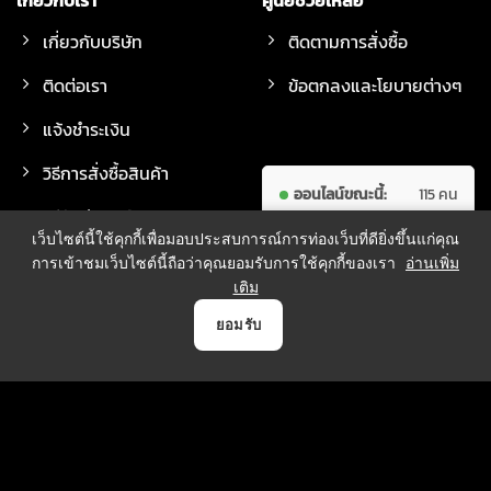
เกี่ยวกับเรา
ศูนย์ช่วยเหลือ
เกี่ยวกับบริษัท
ติดตามการสั่งซื้อ
ติดต่อเรา
ข้อตกลงและโยบายต่างๆ
แจ้งชำระเงิน
วิธีการสั่งซื้อสินค้า
ออนไลน์ขณะนี้:
115 คน
วิธีจัดส่งสินค้า
ผู้เข้าชม
7,708,103
เว็บไซต์นี้ใช้คุกกี้เพื่อมอบประสบการณ์การท่องเว็บที่ดียิ่งขึ้นแก่คุณ
ทั้งหมด:
คน
การเข้าชมเว็บไซต์นี้ถือว่าคุณยอมรับการใช้คุกกี้ของเรา
อ่านเพิ่ม
เติม
0
ยอมรับ
วิธีการชำระเงิน
หน้าแรก
สินค้า
แจ้งชำระเงิน
บัญชี
ตระกร้า
บริการจัดส่ง