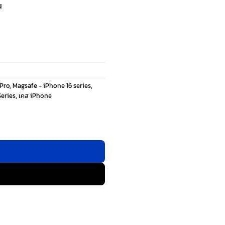
น
 Pro
,
Magsafe - iPhone 16 series
,
Series
,
เคส iPhone