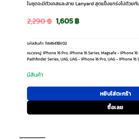
ในชุดจะมีตัวเคสและสาย Lanyard สุดแข็งแกร่งไปด้วยกั
Original
Current
2,290
฿
1,605
฿
price
price
รหัสสินค้า:
1144641BV02
was:
is:
หมวดหมู่:
iPhone 16 Pro
,
iPhone 16 Series
,
Magsafe - iPhone 16
Pathfinder Series
,
UAG
,
UAG - iPhone 16 Pro
,
UAG - iPhone 16 
2,290 ฿.
1,605 ฿.
มีสินค้า
หยิบใส่ตะกร้า
ซื้อเลย