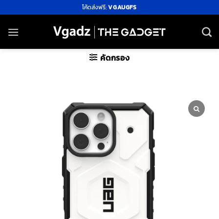
ข้าม
โค้ดส่งฟรี:
VGAUGFS
ไป
ยัง
เนื้อหา
คัดกรอง