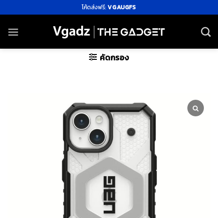
ข้าม
โค้ดส่งฟรี:
VGAUGFS
ไป
ยัง
เนื้อหา
คัดกรอง