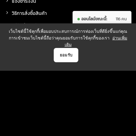
แจ้งชำระเงิน
วิธีการสั่งซื้อสินค้า
ออนไลน์ขณะนี้:
116 คน
วิธีจัดส่งสินค้า
ผู้เข้าชม
7,681,438
เว็บไซต์นี้ใช้คุกกี้เพื่อมอบประสบการณ์การท่องเว็บที่ดียิ่งขึ้นแก่คุณ
ทั้งหมด:
คน
การเข้าชมเว็บไซต์นี้ถือว่าคุณยอมรับการใช้คุกกี้ของเรา
อ่านเพิ่ม
เติม
0
ยอมรับ
วิธีการชำระเงิน
หน้าแรก
สินค้า
แจ้งชำระเงิน
บัญชี
ตระกร้า
บริการจัดส่ง