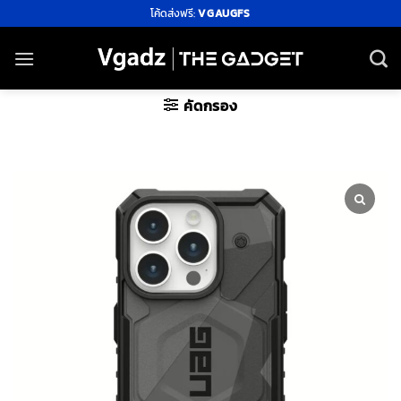
ข้าม
โค้ดส่งฟรี:
VGAUGFS
ไป
ยัง
เนื้อหา
คัดกรอง