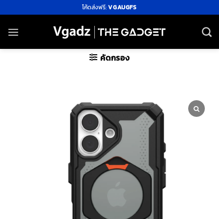
ข้าม
โค้ดส่งฟรี:
VGAUGFS
ไป
ยัง
เนื้อหา
คัดกรอง