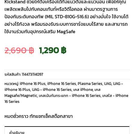
Kickstand ช่วยให้ตั้งเครื่องได้ทั้งแนวตั้งและแนวนอน เพื่อให้คุณ
เพลิดเพลินไปกับคอนเท้นท์หรือวิดีโอคอล ผ่านมาตรฐานการ
ป้องกันระดับกองทัพ (MIL STD-810G-516.6) อย่างมั่นใจ ใช้งานได้
อย่างไร้กังวล พร้อมรองรับระบบการชาร์จแบบไร้สาย และสามารถ
ใช้งานร่วมกับอุปกรณ์เสริม MagSafe
Original
Current
2,690
฿
1,290
฿
price
price
รหัสสินค้า:
114473114097
was:
is:
หมวดหมู่:
iPhone 16 Plus
,
iPhone 16 Series
,
Plasma Series
,
UAG
,
UAG -
iPhone 16 Plus
,
UAG - iPhone 16 Series
,
เคส iPhone
,
เคส
Magsafe/Magnetic
,
เคสเน้นกันกระแทก - iPhone 16 Series
,
เคสใส - iPhone
2,690 ฿.
1,290 ฿.
16 Series
หมดชั่วคราว ทักแชทเช็คสต๊อกสาขา
คำอธิบาย