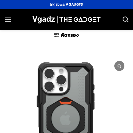
ข้าม
โค้ดส่งฟรี:
VGAUGFS
ไป
ยัง
เนื้อหา
คัดกรอง