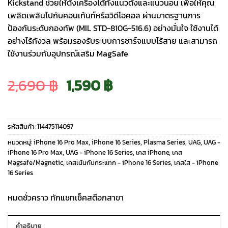
Kickstand ช่วยให้ตั้งเครื่องได้ทั้งแนวตั้งและแนวนอน เพื่อให้คุณ
เพลิดเพลินไปกับคอนเท้นท์หรือวิดีโอคอล ผ่านมาตรฐานการ
ป้องกันระดับกองทัพ (MIL STD-810G-516.6) อย่างมั่นใจ ใช้งานได้
อย่างไร้กังวล พร้อมรองรับระบบการชาร์จแบบไร้สาย และสามารถ
ใช้งานร่วมกับอุปกรณ์เสริม MagSafe
Original
Current
2,690
฿
1,590
฿
price
price
รหัสสินค้า:
114475114097
was:
is:
หมวดหมู่:
iPhone 16 Pro Max
,
iPhone 16 Series
,
Plasma Series
,
UAG
,
UAG -
iPhone 16 Pro Max
,
UAG - iPhone 16 Series
,
เคส iPhone
,
เคส
Magsafe/Magnetic
,
เคสเน้นกันกระแทก - iPhone 16 Series
,
เคสใส - iPhone
2,690 ฿.
1,590 ฿.
16 Series
หมดชั่วคราว ทักแชทเช็คสต๊อกสาขา
คำอธิบาย