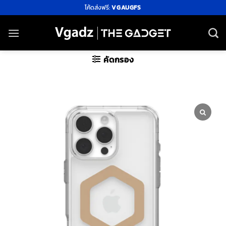
ข้าม
โค้ดส่งฟรี:
VGAUGFS
ไป
ยัง
เนื้อหา
คัดกรอง