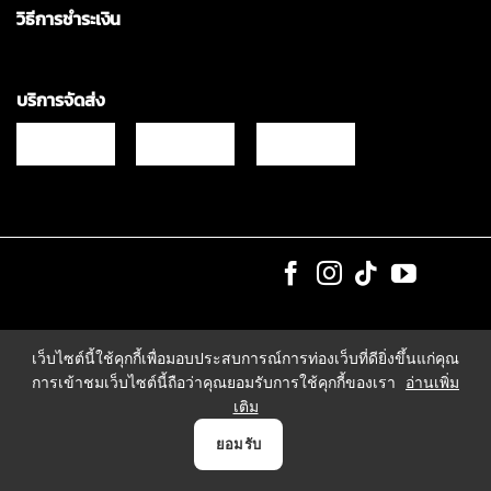
วิธีการชำระเงิน
บริการจัดส่ง
Copyrights © 2021 & All Rights Reserved Vgadz Corporation Co.,Ltd
เว็บไซต์นี้ใช้คุกกี้เพื่อมอบประสบการณ์การท่องเว็บที่ดียิ่งขึ้นแก่คุณ
การเข้าชมเว็บไซต์นี้ถือว่าคุณยอมรับการใช้คุกกี้ของเรา
อ่านเพิ่ม
เติม
0
ยอมรับ
หน้าแรก
สินค้า
แจ้งชำระเงิน
บัญชี
ตระกร้า