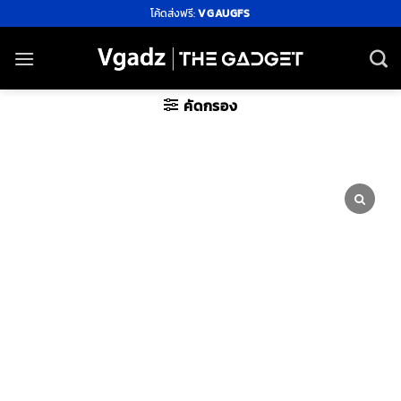
ข้าม
โค้ดส่งฟรี:
VGAUGFS
ไป
ยัง
เนื้อหา
คัดกรอง