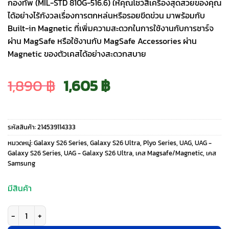
กองทัพ (MIL-STD 810G-516.6) ให้คุณโชว์สีเครื่องสุดสวยของคุณ
ได้อย่างไร้กังวลเรื่องการตกหล่นหรือรอยขีดข่วน มาพร้อมกับ
Built-in Magnetic ที่เพิ่มความสะดวกในการใช้งานกับการชาร์จ
ผ่าน MagSafe หรือใช้งานกับ MagSafe Accessories ผ่าน
Magnetic ของตัวเคสได้อย่างสะดวกสบาย
Original
Current
1,890
฿
1,605
฿
price
price
รหัสสินค้า:
214539114333
was:
is:
หมวดหมู่:
Galaxy S26 Series
,
Galaxy S26 Ultra
,
Plyo Series
,
UAG
,
UAG -
Galaxy S26 Series
,
UAG - Galaxy S26 Ultra
,
เคส Magsafe/Magnetic
,
เคส
Samsung
1,890 ฿.
1,605 ฿.
มีสินค้า
จำนวน UAG รุ่น Plyo Pro - เคส Galaxy S26 Ultra - สี Ice/Silver ชิ้น