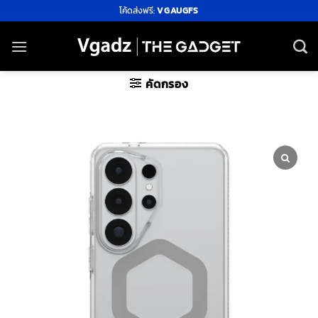
ข้าม
โค้ดส่งฟรี:
VGAUGFS
ไป
ยัง
เนื้อหา
คัดกรอง