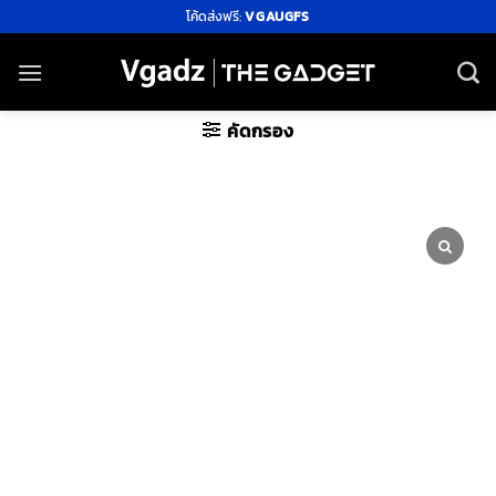
ข้าม
โค้ดส่งฟรี:
VGAUGFS
ไป
ยัง
เนื้อหา
คัดกรอง