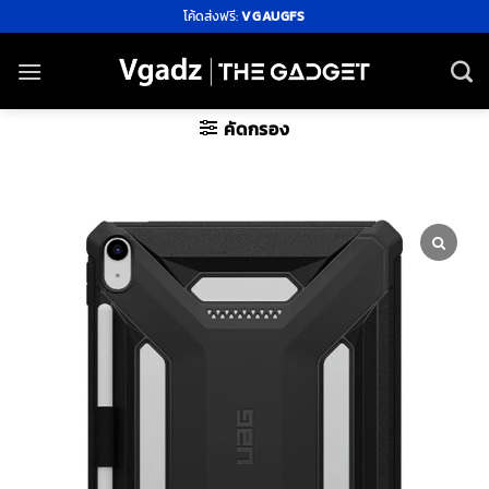
ข้าม
โค้ดส่งฟรี:
VGAUGFS
ไป
ยัง
เนื้อหา
คัดกรอง