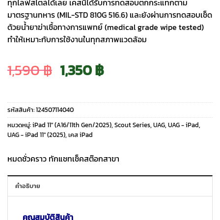
ทุกไลฟ์สไตล์ได้เลย เคสนี้ได้รับการทดสอบตกกระแทกตาม
มาตรฐานทหาร (MIL-STD 810G 516.6) และยังผ่านการทดสอบเช็ด
ด้วยน้ำยาฆ่าเชื้อทางการแพทย์ (medical grade wipe tested)
ทำให้เหมาะกับการใช้งานในทุกสภาพแวดล้อม
Original
Current
1,590
฿
1,350
฿
price
price
รหัสสินค้า:
124507114040
was:
is:
หมวดหมู่:
iPad 11″ (A16/11th Gen/2025)
,
Scout Series
,
UAG
,
UAG - iPad
,
UAG - iPad 11" (2025)
,
เคส iPad
1,590 ฿.
1,350 ฿.
หมดชั่วคราว ทักแชทเช็คสต๊อกสาขา
คำอธิบาย
คุณสมบัติสินค้า