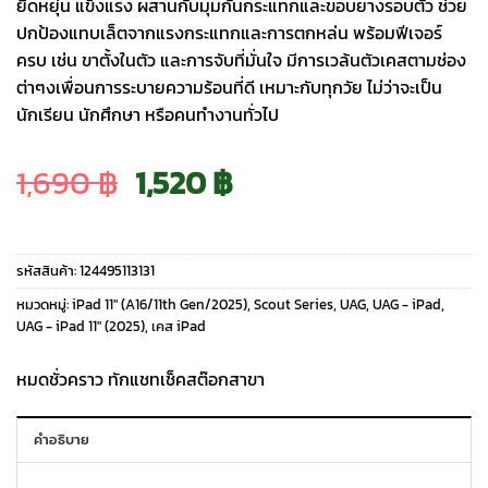
ยืดหยุ่น แข็งแรง ผสานกับมุมกันกระแทกและขอบยางรอบตัว ช่วย
ปกป้องแทบเล็ตจากแรงกระแทกและการตกหล่น พร้อมฟีเจอร์
ครบ เช่น ขาตั้งในตัว และการจับที่มั่นใจ มีการเวล้นตัวเคสตามช่อง
ต่าๆงเพื่อนการระบายความร้อนที่ดี เหมาะกับทุกวัย ไม่ว่าจะเป็น
นักเรียน นักศึกษา หรือคนทำงานทั่วไป
Original
Current
1,690
฿
1,520
฿
price
price
รหัสสินค้า:
124495113131
was:
is:
หมวดหมู่:
iPad 11″ (A16/11th Gen/2025)
,
Scout Series
,
UAG
,
UAG - iPad
,
UAG - iPad 11" (2025)
,
เคส iPad
1,690 ฿.
1,520 ฿.
หมดชั่วคราว ทักแชทเช็คสต๊อกสาขา
คำอธิบาย