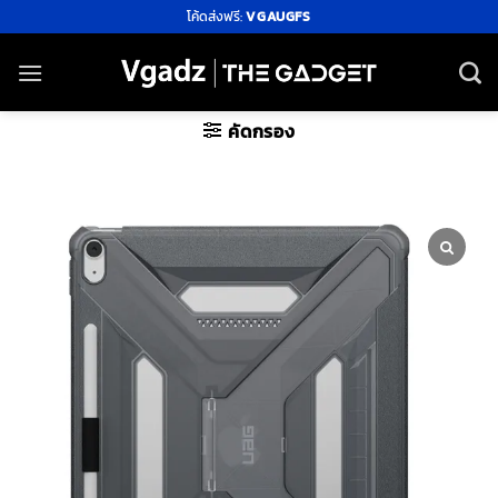
ข้าม
โค้ดส่งฟรี:
VGAUGFS
ไป
ยัง
เนื้อหา
คัดกรอง