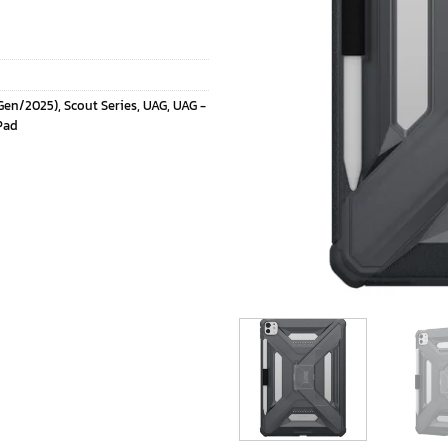
 Gen/2025)
,
Scout Series
,
UAG
,
UAG -
Pad