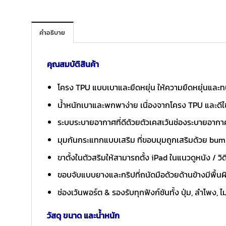
คำอธิบาย
คุณสมบัติสินค้า
โครง TPU แบบเบาและยืดหยุ่น ให้ความยืดหยุ่นและท
น้ำหนักเบาและพกพาง่าย เนื่องจากโครง TPU และดีไซน
ระบบระบายอากาศที่ดีด้วยตัวเคสเว้นช่องระบายอากาศ ช่
มุมกันกระแทกแบบเสริม ที่ขอบมุมถูกเสริมด้วย bu
ขาตั้งในตัวสริมให้สามารถตั้ง iPad ในแนวดูหนัง / วิ
ขอบจับแบบยางและกริปที่ถนัดมือด้วยด้านข้างมีพื้นผิวสั
ช่องเว้นพอร์ต & รองรับทุกฟังก์ชันทั้ง ปุ่ม, ลำโพ
วัสดุ ขนาด และน้ำหนัก