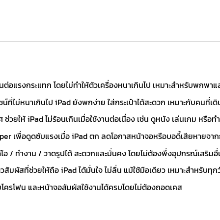
นต่อแรงกระแทก โดยไม่ทำให้ตัวเครื่องหนาเกินไป เหมาะสำหรับพกพาแล
์ที่ไม่หนาเกินไป iPad ยังพกง่าย ใส่กระเป๋าได้สะดวก เหมาะกับคนที่เ
วยให้ iPad ไม่ร้อนเกินเมื่อใช้งานต่อเนื่อง เช่น ดูหนัง เล่นเกม หรือ
mper เพื่อดูดซับแรงเมื่อ iPad ตก ลดโอกาสหน้าจอหรือบอดี้เสียหาย
ดีโอ / ทำงาน / วาดรูปได้ สะดวกและมั่นคง โดยไม่ต้องพึ่งอุปกรณ์เสริมอื่
มผัสที่ช่วยให้ถือ iPad ได้มั่นใจ ไม่ลื่น แม้ใช้มือเดียว เหมาะสำหรับทุก
ง, ไมโครโฟน และหน้าจอสัมผัสใช้งานได้ครบโดยไม่ต้องถอดเคส