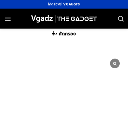
ข้าม
โค้ดส่งฟรี:
VGAUGFS
ไป
ยัง
เนื้อหา
คัดกรอง