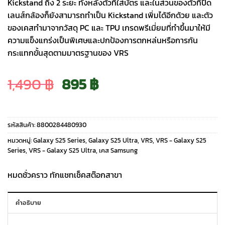
Kickstand ถึง 2 ระยะ ทั้งหลังตัวที่ใส่บัตร และในส่วนของตัวที่ปิด
เลนส์กล้องก็ยังสามารถทำเป็น Kickstand เพิ่มได้อีกด้วย และตัว
ของเคสทำมาจากวัสดุ PC และ TPU เกรดพรีเมี่ยมที่ทำขึ้นมาให้มี
ความแข็งแกร่งเป็นพิเศษและปกป้องการตกหล่นหรือการกัน
กระแทกขั้นสุดตามมาตรฐานของ VRS
Original
Current
1,490
฿
895
฿
price
price
รหัสสินค้า:
8800284480930
was:
is:
หมวดหมู่:
Galaxy S25 Series
,
Galaxy S25 Ultra
,
VRS
,
VRS - Galaxy S25
Series
,
VRS - Galaxy S25 Ultra
,
เคส Samsung
1,490 ฿.
895 ฿.
หมดชั่วคราว ทักแชทเช็คสต๊อกสาขา
คำอธิบาย