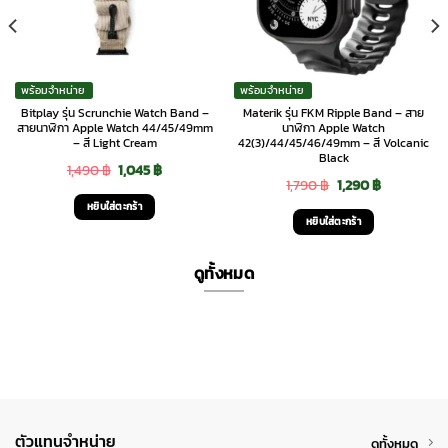
พร้อมจำหน่าย
พร้อมจำหน่าย
Bitplay รุ่น Scrunchie Watch Band –
Materik รุ่น FKM Ripple Band – สาย
สายนาฬิกา Apple Watch 44/45/49mm
นาฬิกา Apple Watch
– สี Light Cream
42(3)/44/45/46/49mm – สี Volcanic
Black
Original
Current
1,490
฿
1,045
฿
Original
Current
1,790
฿
1,290
฿
price
price
หยิบใส่ตะกร้า
price
price
was:
is:
หยิบใส่ตะกร้า
was:
is:
1,490 ฿.
1,045 ฿.
1,790 ฿.
1,290 ฿.
ดูทั้งหมด
ตัวแทนจำหน่าย
ดูทั้งหมด