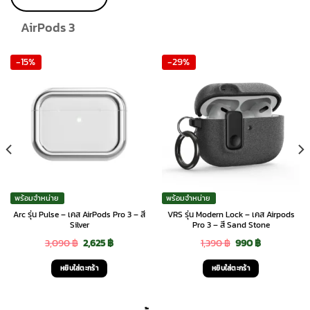
product
page
AirPods 3
-15%
-29%
พร้อมจำหน่าย
พร้อมจำหน่าย
Arc รุ่น Pulse – เคส AirPods Pro 3 – สี
VRS รุ่น Modern Lock – เคส Airpods
Silver
Pro 3 – สี Sand Stone
Original
Current
Original
Current
3,090
฿
2,625
฿
1,390
฿
990
฿
price
price
price
price
หยิบใส่ตะกร้า
หยิบใส่ตะกร้า
was:
is:
was:
is:
3,090 ฿.
2,625 ฿.
1,390 ฿.
990 ฿.