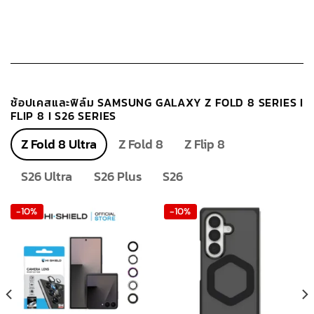
ช้อปเคสและฟิล์ม SAMSUNG GALAXY Z FOLD 8 SERIES I
FLIP 8 I S26 SERIES
Z Fold 8 Ultra
Z Fold 8
Z Flip 8
S26 Ultra
S26 Plus
S26
-10%
-10%