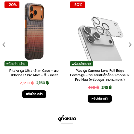
-20%
-50%
พร้อมจำหน่าย
พร้อมจำหน่าย
Pitaka รุ่น Ultra-Slim Case – เคส
Ples รุ่น Camera Lens Full Edge
iPhone 17 Pro Max – สี Sunset
Coverage – กระจกเลนส์กล้อง iPhone 17
Pro Max (พร้อมชุดทำความสะอาด)
Original
Current
2,690
฿
2,150
฿
Original
Current
490
฿
245
฿
price
price
หยิบใส่ตะกร้า
price
price
was:
is:
หยิบใส่ตะกร้า
was:
is:
2,690 ฿.
2,150 ฿.
490 ฿.
245 ฿.
ดูทั้งหมด