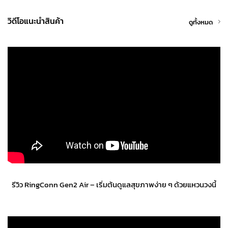
วิดีโอแนะนำสินค้า
ดูทั้งหมด
รีวิว RingConn Gen2 Air – เริ่มต้นดูแลสุขภาพง่าย ๆ ด้วยแหวนวงนี้