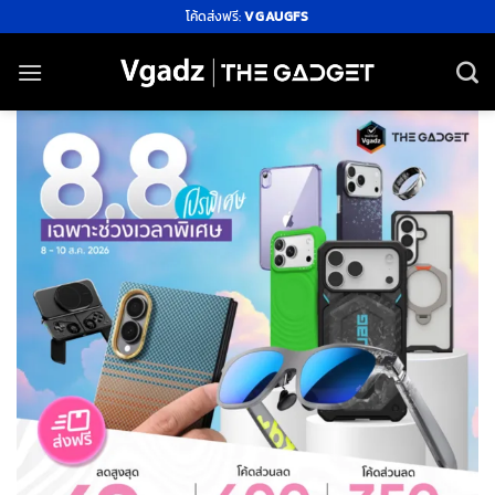
ข้าม
โค้ดส่งฟรี:
VGAUGFS
ไป
ยัง
เนื้อหา