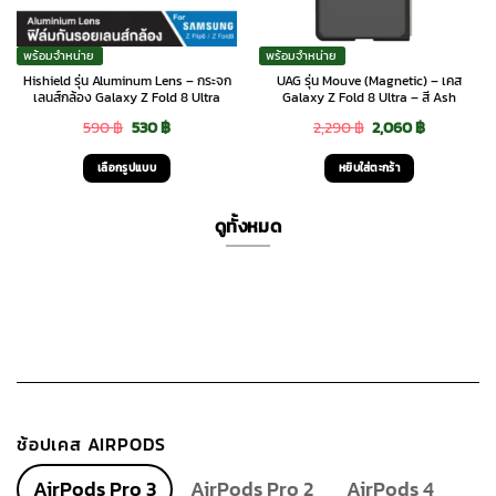
พร้อมจำหน่าย
พร้อมจำหน่าย
Hishield รุ่น Aluminum Lens – กระจก
UAG รุ่น Mouve (Magnetic) – เคส
เลนส์กล้อง Galaxy Z Fold 8 Ultra
Galaxy Z Fold 8 Ultra – สี Ash
Original
Current
Original
Current
590
฿
530
฿
2,290
฿
2,060
฿
price
price
price
price
เลือกรูปแบบ
หยิบใส่ตะกร้า
was:
is:
was:
is:
This
590 ฿.
530 ฿.
2,290 ฿.
2,060 ฿.
product
ดูทั้งหมด
has
multiple
variants.
The
options
may
be
chosen
ช้อปเคส AIRPODS
on
the
AirPods Pro 3
AirPods Pro 2
AirPods 4