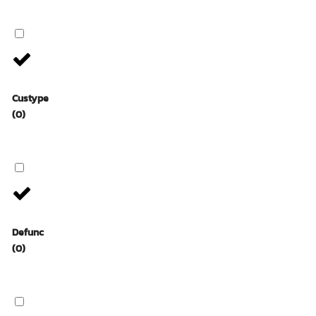
Custype
(0)
Defunc
(0)