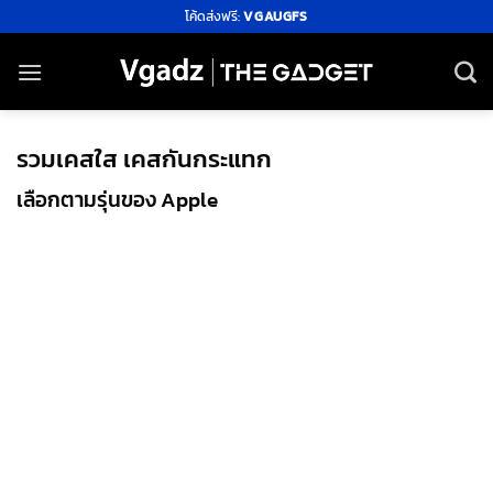
ข้าม
โค้ดส่งฟรี:
VGAUGFS
ไป
ยัง
เนื้อหา
รวมเคสใส เคสกันกระแทก
เลือกตามรุ่นของ Apple