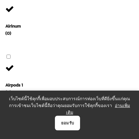
Airinum
(0)
Airpods 1
(0)
เว็บไซต์นี้ใช้คุกกี้เพื่อมอบประสบการณ์การท่องเว็บที่ดียิ่งขึ้นแก่คุณ
การเข้าชมเว็บไซต์นี้ถือว่าคุณยอมรับการใช้คุกกี้ของเรา
อ่านเพิ่ม
เติม
0
ยอมรับ
หน้าแรก
สินค้า
แจ้งชำระเงิน
บัญชี
ตระกร้า