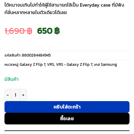
ได้หนาจนเกินไปทำให้ผู้ใช้สามารถใช้เป็น Everyday case ที่มีฟัง
ก์ชั่นหลากหลายในตัวเดียวได้เลย
Original
Current
1,690
฿
650
฿
price
price
รหัสสินค้า:
8800284484945
was:
is:
หมวดหมู่:
Galaxy Z Flip 7
,
VRS
,
VRS - Galaxy Z Flip 7
,
เคส Samsung
1,690 ฿.
650 ฿.
มีสินค้า
จำนวน VRS รุ่น Modern Go - เคส Galaxy Z Flip 7 - สี Black ชิ้น
หยิบใส่ตะกร้า
ซื้อเลย