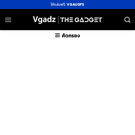
ข้าม
โค้ดส่งฟรี:
VGAUGFS
ไป
ยัง
เนื้อหา
คัดกรอง