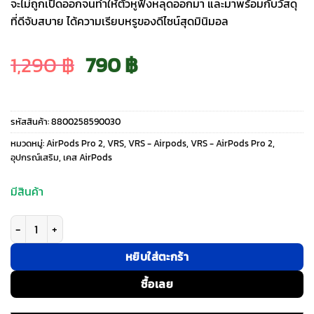
จะไม่ถูกเปิดออกจนทำให้ตัวหูฟังหลุดออกมา และมาพร้อมกับวัสดุ
ที่ดีจับสบาย ได้ความเรียบหรูของดีไซน์สุดมินิมอล
Original
Current
1,290
฿
790
฿
price
price
รหัสสินค้า:
8800258590030
was:
is:
หมวดหมู่:
AirPods Pro 2
,
VRS
,
VRS - Airpods
,
VRS - AirPods Pro 2
,
อุปกรณ์เสริม
,
เคส AirPods
1,290 ฿.
790 ฿.
มีสินค้า
จำนวน VRS รุ่น Modern Lock - เคส Airpods Pro 2 - สี Cream ชิ้น
หยิบใส่ตะกร้า
ซื้อเลย