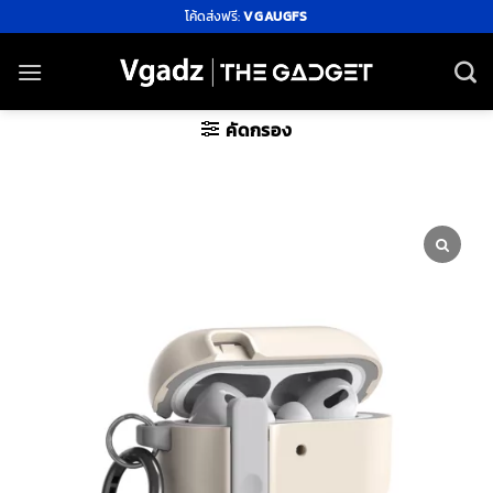
ข้าม
โค้ดส่งฟรี:
VGAUGFS
ไป
ยัง
เนื้อหา
คัดกรอง