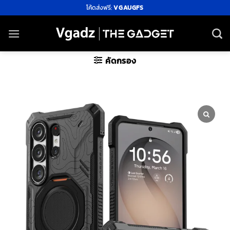
ข้าม
โค้ดส่งฟรี:
VGAUGFS
ไป
ยัง
เนื้อหา
คัดกรอง