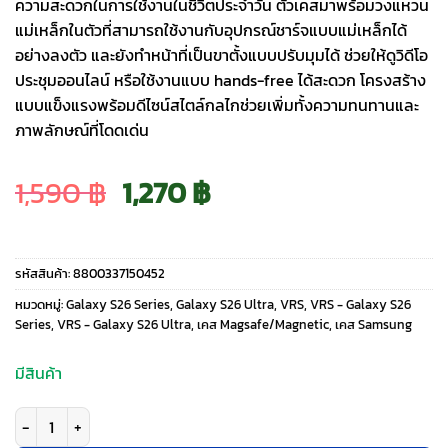
ความสะดวกในการใช้งานในชีวิตประจำวัน ตัวเคสมาพร้อมวงแหวน
แม่เหล็กในตัวที่สามารถใช้งานกับอุปกรณ์ชาร์จแบบแม่เหล็กได้
อย่างลงตัว และยังทำหน้าที่เป็นขาตั้งแบบปรับมุมได้ ช่วยให้ดูวิดีโอ
ประชุมออนไลน์ หรือใช้งานแบบ hands-free ได้สะดวก โครงสร้าง
แบบแข็งแรงพร้อมดีไซน์สไตล์กลไกช่วยเพิ่มทั้งความทนทานและ
ภาพลักษณ์ที่โดดเด่น
Original
Current
1,590
฿
1,270
฿
price
price
รหัสสินค้า:
8800337150452
was:
is:
หมวดหมู่:
Galaxy S26 Series
,
Galaxy S26 Ultra
,
VRS
,
VRS - Galaxy S26
Series
,
VRS - Galaxy S26 Ultra
,
เคส Magsafe/Magnetic
,
เคส Samsung
1,590 ฿.
1,270 ฿.
มีสินค้า
จำนวน VRS รุ่น QuickStand Pro - เคส Galaxy S26 Ultra - สี Contour Gray 