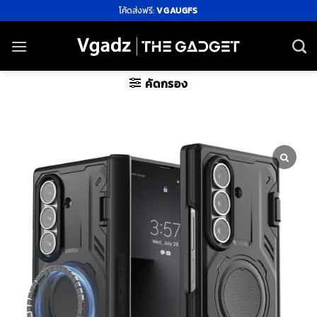
ข้าม
โค้ดส่งฟรี:
VGAUGFS
ไป
ยัง
เนื้อหา
คัดกรอง