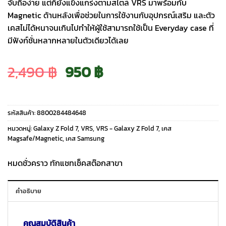
จับถือง่าย แต่ก็ยังแข็งแกร่งตามสไตล์ VRS มาพร้อมกับ
Magnetic ด้านหลังเพื่อช่วยในการใช้งานกับอุปกรณ์เสริม และตัว
เคสไม่ได้หนาจนเกินไปทำให้ผู้ใช้สามารถใช้เป็น Everyday case ที่
มีฟังก์ชั่นหลากหลายในตัวเดียวได้เลย
Original
Current
2,490
฿
950
฿
price
price
รหัสสินค้า:
8800284484648
was:
is:
หมวดหมู่:
Galaxy Z Fold 7
,
VRS
,
VRS - Galaxy Z Fold 7
,
เคส
Magsafe/Magnetic
,
เคส Samsung
2,490 ฿.
950 ฿.
หมดชั่วคราว ทักแชทเช็คสต๊อกสาขา
คำอธิบาย
คุณสมบัติสินค้า