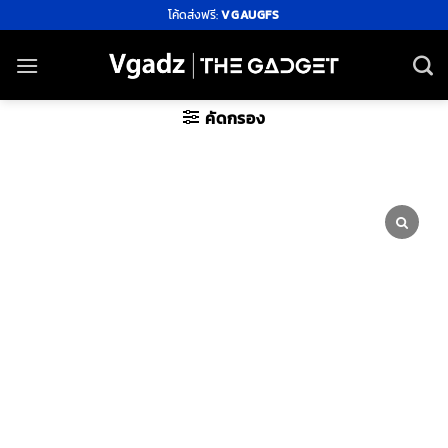
ข้าม
โค้ดส่งฟรี:
VGAUGFS
ไป
ยัง
เนื้อหา
คัดกรอง