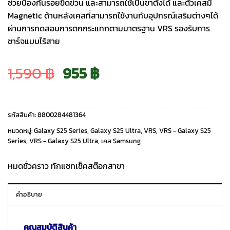
ช่วยป้องกันรอยขีดข่วน และสามารถใช้เป็นขาตั้งได้ และตัวเคสมี
Magnetic ด้านหลังเคสที่สามารถใช้งานกับอุปกรณ์เสริมต่างๆได้
ผ่านการทดสอบการตกกระแทกตามมาตรฐาน VRS รองรับการ
ชาร์จแบบไร้สาย
Original
Current
1,590
฿
955
฿
price
price
รหัสสินค้า:
8800284481364
was:
is:
หมวดหมู่:
Galaxy S25 Series
,
Galaxy S25 Ultra
,
VRS
,
VRS - Galaxy S25
Series
,
VRS - Galaxy S25 Ultra
,
เคส Samsung
1,590 ฿.
955 ฿.
หมดชั่วคราว ทักแชทเช็คสต๊อกสาขา
คำอธิบาย
คุณสมบัติสินค้า