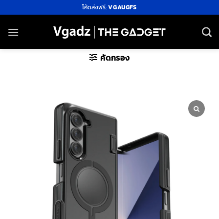
ข้าม
โค้ดส่งฟรี:
VGAUGFS
ไป
ยัง
เนื้อหา
คัดกรอง