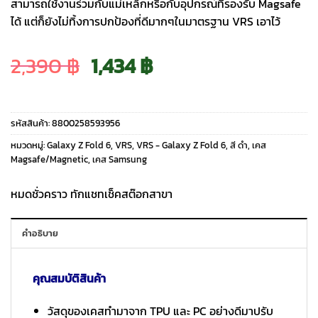
สามารถใช้งานร่วมกับแม่เหล็กหรือกับอุปกรณ์ที่รองรับ Magsafe
ได้ แต่ก็ยังไม่ทิ้งการปกป้องที่ดีมากๆในมาตรฐาน VRS เอาไว้
Original
Current
2,390
฿
1,434
฿
price
price
รหัสสินค้า:
8800258593956
was:
is:
หมวดหมู่:
Galaxy Z Fold 6
,
VRS
,
VRS - Galaxy Z Fold 6
,
สี ดำ
,
เคส
Magsafe/Magnetic
,
เคส Samsung
2,390 ฿.
1,434 ฿.
หมดชั่วคราว ทักแชทเช็คสต๊อกสาขา
คำอธิบาย
คุณสมบัติสินค้า
วัสดุของเคสทำมาจาก TPU และ PC อย่างดีมาปรับ