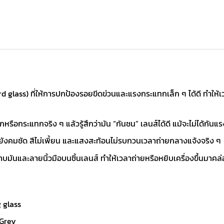
glass) ที่ให้การปกป้องรอยขีดข่วนและแรงกระแทกเล็ก ๆ ได้ดี ทำให้เวลา
หรือกระแทกจริง ๆ แล้วรู้สึกว่ามัน “กันชน” เลนส์ได้ดี แม้จะไม่ได้กัน
ยยังคมชัด สีไม่เพี้ยน และแสงสะท้อนไม่รบกวนเวลาถ่ายกลางแจ้งจริง ๆ
บมันและลายนิ้วมือบนชิ้นเลนส์ ทำให้เวลาถ่ายหรือหยิบเครื่องขึ้นมาคล่
g glass
 Grey